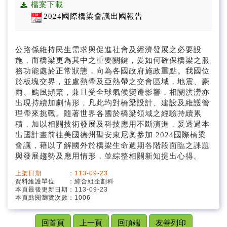
預算及決算書
檔案下載
2024國際橋梁會議出國報告
公務統計報表程式
公路係維持民生需求與促進社會及經濟發展之必要設
採購契約及公共工程契約
施，而橋梁更為其中之重要關鍵，爰如何確保橋梁之服
務功能處於正常狀態，向為各國政府施政重點。我國位
支付或接受之補助
於板塊交界，並處熱帶及亞熱帶之交會區域，地震、豪
雨、颱風頻繁，兼且受全球氣候變遷影響，相關洪澇亦
交通部高速公路局交通資料庫
出現持續加劇情形，凡此均對橋梁設計、建設及維護管
理帶來挑戰。隨著世界各國於橋梁領域之經驗持續累
公職人員利益衝突迴避法身分關係揭露專區
積，加以相關技術發展及科技應用不斷演進，爰透過本
出國計畫前往美國德州聖安東尼奧參加 2024國際橋梁
會議，藉以了解國外於橋梁生命週期各階段面臨之課題
與發展趨勢及應用情形，並綜整相關新知提出心得。
上架日期 ：113-09-23
資料維護單位 ：綜合組企劃科
本頁最後更新日期：113-09-23
本頁點閱瀏覽次數：1006
回首頁
上一頁
回頂端
友善列印