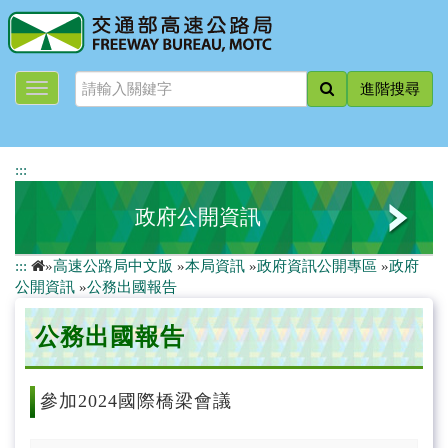
跳
到
主
要
進階搜尋
內
容
:::
政府公開資訊
:::
»
高速公路局中文版
»
本局資訊
»
政府資訊公開專區
»
政府
法規及行政規則
公開資訊
»
公務出國報告
行政指導有關文書
公務出國報告
委託研究報告
參加2024國際橋梁會議
公務出國報告