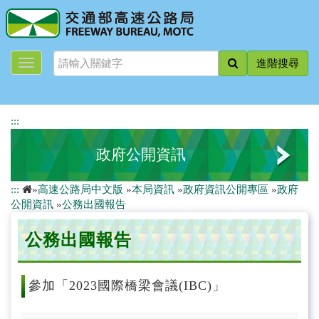
跳
到
主
要
進階搜尋
內
容
:::
政府公開資訊
:::
»
高速公路局中文版
»
本局資訊
»
政府資訊公開專區
»
政府
法規及行政規則
公開資訊
»
公務出國報告
行政指導有關文書
公務出國報告
委託研究報告
參加「2023國際橋梁會議(IBC)」
公務出國報告