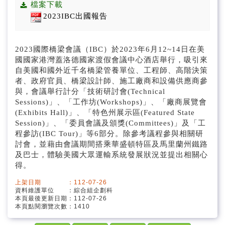
預算及決算書
檔案下載
2023IBC出國報告
公務統計報表程式
2023國際橋梁會議（IBC）於2023年6月12~14日在美
採購契約及公共工程契約
國國家港灣蓋洛德國家渡假會議中心酒店舉行，吸引來
自美國和國外近千名橋梁管養單位、工程師、高階決策
支付或接受之補助
者、政府官員、橋梁設計師、施工廠商和設備供應商參
與，會議舉行計分「技術研討會(Technical
交通部高速公路局交通資料庫
Sessions)」、「工作坊(Workshops)」、「廠商展覽會
(Exhibits Hall)」、「特色州展示區(Featured State
公職人員利益衝突迴避法身分關係揭露專區
Session)」、「委員會議及頒獎(Committees)」及「工
程參訪(IBC Tour)」等6部分。除參考議程參與相關研
討會，並藉由會議期間搭乘華盛頓特區及馬里蘭州鐵路
及巴士，體驗美國大眾運輸系統發展狀況並提出相關心
得。
上架日期 ：112-07-26
資料維護單位 ：綜合組企劃科
本頁最後更新日期：112-07-26
本頁點閱瀏覽次數：1410