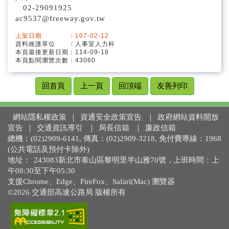
第一新建工程分局
02-29091925
ac9537@freeway.gov.tw
第二新建工程分局
上架日期 ：107-02-12
資料維護單位 ：人事室人力科
本頁最後更新日期：114-09-18
本頁點閱瀏覽次數：43060
回首頁
上一頁
回頂端
友善列印
網站隱私權政策
｜
資通安全政策宣告
｜
政府網站資料開放
宣告
｜
交通資訊導引
｜
局長信箱
｜
廉政信箱
總機：(02)2909-6141, 傳真：(02)2909-3218, 免付費專線：1968
(公共電話及預付卡除外)
地址：
243083新北市泰山區黎明里半山雅70號
, 上班時間：上
午08:30至下午05:30
支援Chrome、Edge、FireFox、Safari(Mac) 瀏覽器
©2026 交通部高速公路局 版權所有