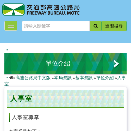
跳
到
主
要
進階搜尋
內
容
:::
單位介紹
:::
»
高速公路局中文版
»
本局資訊
»
基本資訊
»
單位介紹
»
人事
綜合組
室
交通管理組
人事室
業務組
人事室職掌
規劃組