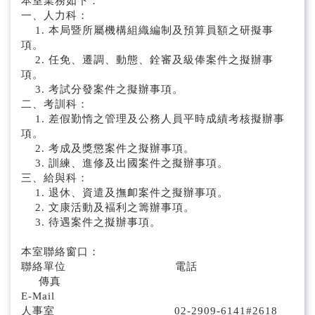
本室業務如下：
工務組
一、人力科：
1. 本局暨所屬機構組織編制及預算員額之研擬事
路產組
項。
2. 任免、遷調、動態、銓審及級俸案件之擬辦事
秘書室
項。
3. 考試分發案件之擬辦事項。
人事室
二、考訓科：
1. 差假勤惰之管理及公務人員平時成績考核擬辦事
主計室
項。
2. 考成及獎懲案件之擬辦事項。
3. 訓練、進修及出國案件之擬辦事項。
政風室
三、給與科：
1. 退休、資遣及撫卹案件之擬辦事項。
資訊室
2. 文康活動及褔利之籌辦事項。
3. 待遇案件之擬辦事項。
北區養護工程分局
本室聯絡窗口：
中區養護工程分局
聯絡單位 電話
傳真
南區養護工程分局
E-Mail
人事室 02-2909-6141#2618