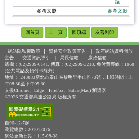
議
參考文獻
參考文獻
回首頁
上一頁
回頂端
友善列印
網站隱私權政策
｜
資通安全政策宣告
｜
政府網站資料開放
宣告
｜
交通資訊導引
｜
局長信箱
｜
廉政信箱
總機：(02)2909-6141, 傳真：(02)2909-3218, 免付費專線：1968
(公共電話及預付卡除外)
地址：
243083新北市泰山區黎明里半山雅70號
, 上班時間：上
午08:30至下午05:30
支援Chrome、Edge、FireFox、Safari(Mac) 瀏覽器
©2026 交通部高速公路局 版權所有
自96-12-7起
瀏覽總數：201012076
網站更新日期：115-08-08