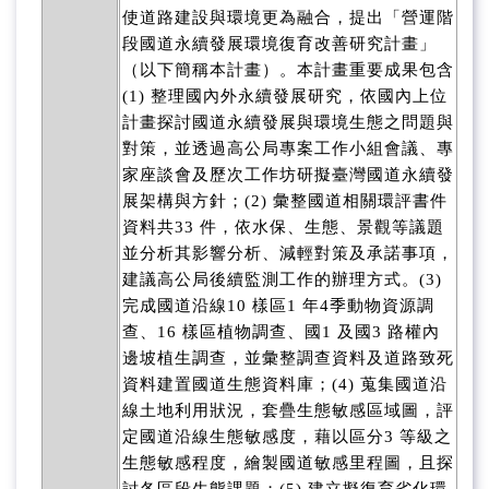
使道路建設與環境更為融合，提出「營運階
段國道永續發展環境復育改善研究計畫」
（以下簡稱本計畫）。本計畫重要成果包含
(1) 整理國內外永續發展研究，依國內上位
計畫探討國道永續發展與環境生態之問題與
對策，並透過高公局專案工作小組會議、專
家座談會及歷次工作坊研擬臺灣國道永續發
展架構與方針；(2) 彙整國道相關環評書件
資料共33 件，依水保、生態、景觀等議題
並分析其影響分析、減輕對策及承諾事項，
建議高公局後續監測工作的辦理方式。(3)
完成國道沿線10 樣區1 年4季動物資源調
查、16 樣區植物調查、國1 及國3 路權內
邊坡植生調查，並彙整調查資料及道路致死
資料建置國道生態資料庫；(4) 蒐集國道沿
線土地利用狀況，套疊生態敏感區域圖，評
定國道沿線生態敏感度，藉以區分3 等級之
生態敏感程度，繪製國道敏感里程圖，且探