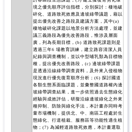
討各區段生態課題；(5) 建立擬復育劣化環
境之優先順序評估指標，分別探討：棲地破
碎化、道路致死效應及邊坡綠帶議題，藉以
提出優先改善之路段及建議方案，其中(a)
棲地破碎化課題以地景分析方法處理，並建
議三義路段為優先改善路段，惟涉及層面
廣，列為長期目標，(b) 道路致死課題則是
透過三年6 場教育訓練，建立路容清潔人員
紀錄與調查機制，並以中型哺乳類為目標物
種，提出優先改善路段，(c) 邊坡綠帶課題
是透過沿線綠帶調查資料，及外來入侵植物
現況進行優先復育順序分析；(6) 探討國道
各類生態系面臨課題，並彙整國道路權內邊
坡綠帶調查結果，進一步依照過去生態綠化
經驗與成效評估，研擬沿線邊坡綠化之外來
種抑制、防除與綠化手法，本計畫亦同時考
量市場機制，提供北、中、南區工程處於生
態綠化、行道植栽、服務區等功能性適生植
物；(7) 為減輕道路致死效應，本計畫選取