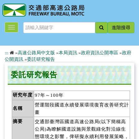
跳
到
主
要
進階搜尋
內
容
:::
»
高速公路局中文版
»
本局資訊
»
政府資訊公開專區
»
政府
公開資訊
»
委託研究報告
委託研究報告
研究年度
97年～100年
營運階段國道永續發展環境復育改善研究計
名稱
畫
摘要
交通部臺灣區國道高速公路局(以下簡稱高
公局)為瞭解國道設施與景觀綠化對沿線生
態環境之影響，俾研擬永續利用發展策略，