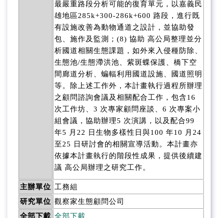
最嚴重路段分析可能的復育單元，以嘉義民
雄地區285k+300-286k+600 路段，進行既
有設施改善為動物通道之設計，並協助發
包、施作及監測；(8) 協助 高公局整理並分
析國道相關生態課題，如外來入侵種防除、
生態池/生態滯洪池、紫斑蝶保護、橋下空
間廊道分析、蝙輻利用國道設施、國道照明
等。除上述工作外，本計畫執行過程所辦理
之顧問諮詢會議及相關配合工作，包含16
次工作坊、3 次專家顧問座談、6 次專案小
組會議，協助辦理5 次演講，以及配合99
年5 月22 日生物多樣性日與100 年10 月24
至25 日研討會的相關宣導活動。本計畫亦
依據本計畫執行的階段性成果，提供後續建
議 高公局辦理之研究工作。
主辦單位
工務組
研究單位
觀察家生態顧問公司
全部下載
全部下載