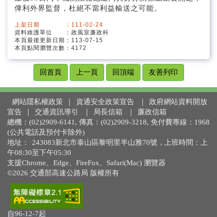
俾利外界監督，杜絕不當利益輸送之可能。
上架日期 ：111-02-24
資料維護單位 ：政風室廉政科
本頁最後更新日期：113-07-15
本頁點閱瀏覽次數：4172
回首頁
上一頁
回頂端
友善列印
網站隱私權政策
｜
資通安全政策宣告
｜
政府網站資料開放
宣告
｜
交通資訊導引
｜
局長信箱
｜
廉政信箱
總機：(02)2909-6141, 傳真：(02)2909-3218, 免付費專線：1968
(公共電話及預付卡除外)
地址：
243083新北市泰山區黎明里半山雅70號
, 上班時間：上
午08:30至下午05:30
支援Chrome、Edge、FireFox、Safari(Mac) 瀏覽器
©2026 交通部高速公路局 版權所有
自96-12-7起