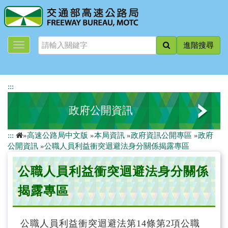
跳
到
主
要
進階搜尋
內
容
:::
政府公開資訊
:::
»
高速公路局中文版
»
本局資訊
»
政府資訊公開專區
»
政府
法規及行政規則
公開資訊
»
公職人員利益衝突迴避法身分關係揭露專區
行政指導有關文書
公職人員利益衝突迴避法身分關係
委託研究報告
揭露專區
公務出國報告
公職人員利益衝突迴避法第14條第2項公職