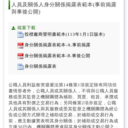
預算及決算書
人員及關係人身分關係揭露表範本(事前揭露
與事後公開)
公務統計報表程式
檔案下載
採購契約及公共工程契約
投標廠商聲明書範本(113年1月1日版本)
支付或接受之補助
身分關係揭露表範本-A.事前揭露
交通部高速公路局交通資料庫
身分關係揭露表範本-B.事後公開
身分關係揭露表
公職人員利益衝突迴避法身分關係揭露專區
公職人員利益衝突迴避法第14條第1項規定除有同項但
書情形者外，公職人員或其關係人，不得與公職人員服
務或受其監督之機關團體為補助、買賣、租賃、承攬或
其他具有對價之交易行為；另同條第2項亦規定，公職
人員或其關係人與其服務或受其監督之機關團體為經公
告或公開方式辦理之補助或交易，於補助或交易行為
前，應主動據實表明其身分關係；於補助或交易行為成
立後30日內，機關團體應連同其身分關係主動公開之，