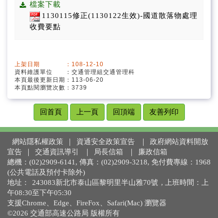
預算及決算書
檔案下載
1130115修正(1130122生效)-國道散落物處理
公務統計報表程式
收費要點
採購契約及公共工程契約
上架日期 ：108-12-10
支付或接受之補助
資料維護單位 ：交通管理組交通管理科
本頁最後更新日期：113-06-20
本頁點閱瀏覽次數：3739
交通部高速公路局交通資料庫
回首頁
上一頁
回頂端
友善列印
公職人員利益衝突迴避法身分關係揭露專區
網站隱私權政策
｜
資通安全政策宣告
｜
政府網站資料開放
宣告
｜
交通資訊導引
｜
局長信箱
｜
廉政信箱
總機：(02)2909-6141, 傳真：(02)2909-3218, 免付費專線：1968
(公共電話及預付卡除外)
地址：
243083新北市泰山區黎明里半山雅70號
, 上班時間：上
午08:30至下午05:30
支援Chrome、Edge、FireFox、Safari(Mac) 瀏覽器
©2026 交通部高速公路局 版權所有