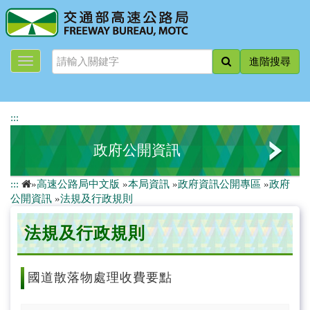
跳
到
主
要
進階搜尋
內
容
:::
政府公開資訊
:::
»
高速公路局中文版
»
本局資訊
»
政府資訊公開專區
»
政府
法規及行政規則
公開資訊
»
法規及行政規則
行政指導有關文書
法規及行政規則
委託研究報告
國道散落物處理收費要點
公務出國報告