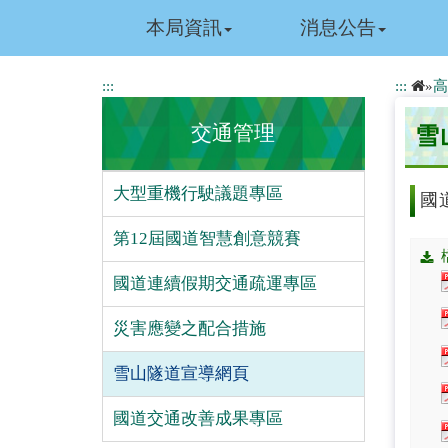
跳
本局資訊
消息公告
到
主
要
:::
:::
»
高
內
容
交通管理
雪
大型重機行駛議題專區
國
第12屆國道智慧創意競賽
國道連續假期交通疏運專區
災害應變之配合措施
雪山隧道宣導網頁
國道交通改善成果專區