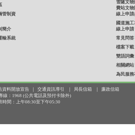
雪隧文物
區
費站文物
輛管制資
線上申請
國道施工
制簡介
線上申請
運輸系統
常見問答
檔案下載
雙語詞彙
相關網站
為民服務
站資料開放宣告
｜
交通資訊導引
｜
局長信箱
｜
廉政信箱
 免付費專線：1968 (公共電話及預付卡除外)
上班時間：上午08:30至下午05:30