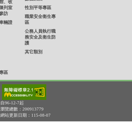
館、收
陳列室
性別平等專區
參訪
職業安全衛生專
車輛證
區
公務人員執行職
務安全及衛生防
護
其它類別
專區
自96-12-7起
瀏覽總數：200913779
網站更新日期：115-08-07