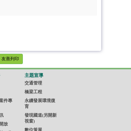
友善列印
務
主題宣導
交通管理
橋梁工程
案件專
永續發展環境復
育
訊
發現國道(另開新
視窗)
開放
數位策展