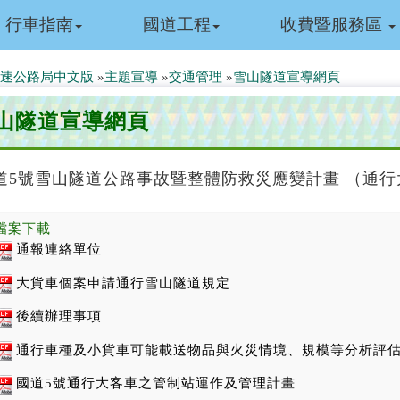
行車指南
國道工程
收費暨服務區
速公路局中文版
»
主題宣導
»
交通管理
»
雪山隧道宣導網頁
山隧道宣導網頁
道5號雪山隧道公路事故暨整體防救災應變計畫 （通
檔案下載
通報連絡單位
大貨車個案申請通行雪山隧道規定
後續辦理事項
通行車種及小貨車可能載送物品與火災情境、規模等分析評
國道5號通行大客車之管制站運作及管理計畫