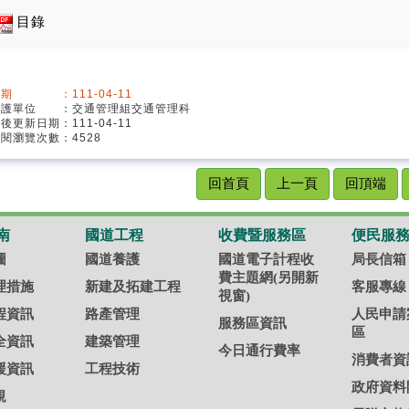
目錄
期 ：111-04-11
維護單位 ：交通管理組交通管理科
最後更新日期：111-04-11
閱瀏覽次數：4528
回首頁
上一頁
回頂端
南
國道工程
收費暨服務區
便民服
圖
國道養護
國道電子計程收
局長信箱
費主題網(另開新
理措施
新建及拓建工程
客服專線
視窗)
程資訊
路產管理
人民申請
服務區資訊
區
全資訊
建築管理
今日通行費率
消費者資
援資訊
工程技術
政府資料
規