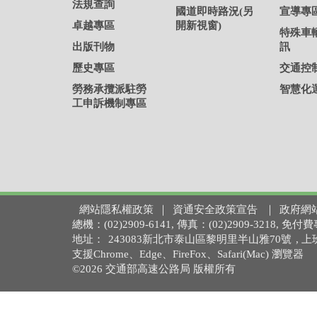
法規查詢
國道即時路況(另
宣導專
卓越專區
開新視窗)
特殊車
出版刊物
訊
歷史專區
交通控
勞務承攬派駐勞
智慧化
工申訴機制專區
網站隱私權政策
｜
資通安全政策宣告
｜
政府網
總機：(02)2909-6141, 傳真：(02)2909-3218,
地址：
243083新北市泰山區黎明里半山雅70號
, 
支援Chrome、Edge、FireFox、Safari(Mac) 瀏覽器
©2026 交通部高速公路局 版權所有